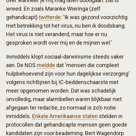
over wanneer je mij mag laten doodgaan. Dat is
wreed. En zoals Maranke Wieringa (zelf
gehandicapt)
twitterde
: ‘Ik was gezond voorzichtig
met betrekking tot het virus, nu ben ik doodsbang.
Het virus is niet veranderd, maar hoe er nu
gesproken wordt over mij en de mijnen wel.’
Inmiddels klopt sociaal-darwinisme steeds vaker
aan. De NOS
meldde
dat ‘mensen die compleet
hulpbehoevend zijn voor hun dagelijkse verzorging’
volgens richtlijnen bij IC-beddenschaarste niet
meer opgenomen worden. Dat was schadelijk
onvolledig, maar alarmbellen waren blijkbaar niet
afgegaan ter redactie, zo normaal is zo’n notie
inmiddels.
Enkele Amerikaanse staten
stelden in
protocollen dat gehandicapte mensen geen goede
kandidaten zijn voor beademing. Bert Wagendorp