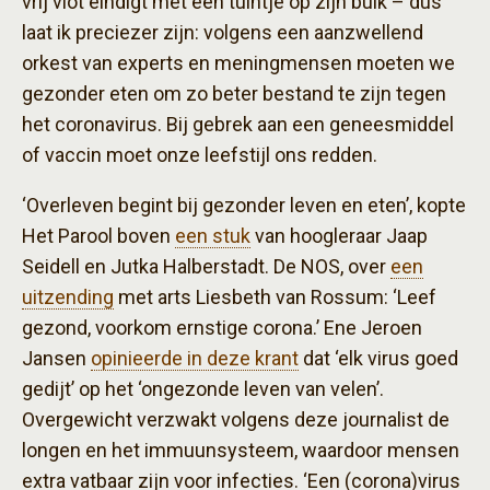
vrij vlot eindigt met een tuintje op zijn buik – dus
laat ik preciezer zijn: volgens een aanzwellend
orkest van experts en meningmensen moeten we
gezonder eten om zo beter bestand te zijn tegen
het coronavirus. Bij gebrek aan een geneesmiddel
of vaccin moet onze leefstijl ons redden.
‘Overleven begint bij gezonder leven en eten’, kopte
Het Parool boven
een stuk
van hoogleraar Jaap
Seidell en Jutka Halberstadt. De NOS, over
een
uitzending
met arts Liesbeth van Rossum: ‘Leef
gezond, voorkom ernstige corona.’ Ene Jeroen
Jansen
opinieerde in deze krant
dat ‘elk virus goed
gedijt’ op het ‘ongezonde leven van velen’.
Overgewicht verzwakt volgens deze journalist de
longen en het immuunsysteem, waardoor mensen
extra vatbaar zijn voor infecties. ‘Een (corona)virus