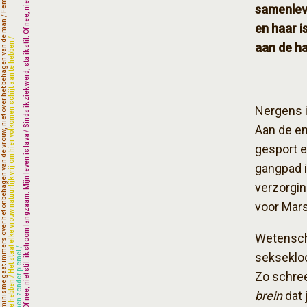
samenlevi
en haar i
aan de h
Nergens i
Aan de en
gesport e
gangpad i
verzorging
voor Mars
Wetensch
seksekloo
Zo schree
brein
dat