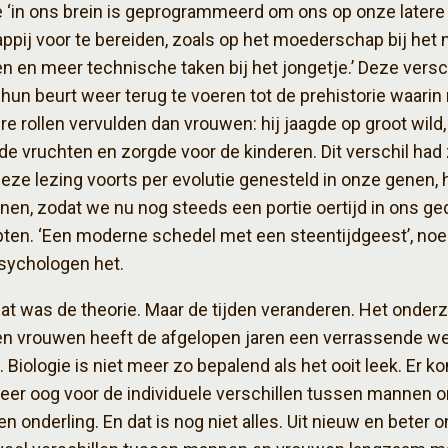
 ‘in ons brein is geprogrammeerd om ons op onze latere r
pij voor te bereiden, zoals op het moederschap bij het 
n en meer technische taken bij het jongetje.’ Deze versc
hun beurt weer terug te voeren tot de prehistorie waari
re rollen vervulden dan vrouwen: hij jaagde op groot wild, 
e vruchten en zorgde voor de kinderen. Dit verschil had 
eze lezing voorts per evolutie genesteld in onze genen,
en, zodat we nu nog steeds een portie oertijd in ons ge
ten. ‘Een moderne schedel met een steentijdgeest’, n
sychologen het.
dat was de theorie. Maar de tijden veranderen. Het onder
n vrouwen heeft de afgelopen jaren een verrassende w
Biologie is niet meer zo bepalend als het ooit leek. Er k
er oog voor de individuele verschillen tussen mannen o
n onderling. En dat is nog niet alles. Uit nieuw en beter