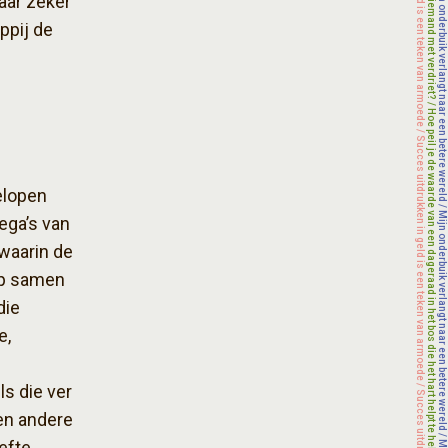
aar zeker
ppij de
elopen
ega’s van
waarin de
rp samen
die
e,
s die ver
en andere
efte