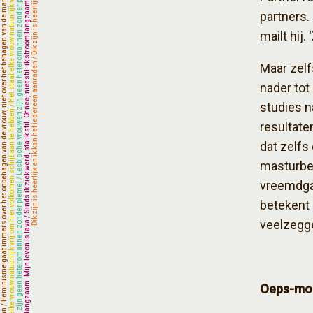
partners.
mailt hij.
Maar zel
nader tot
studies n
resultate
dat zelfs
masturbee
vreemdgaa
betekent 
veelzegg
Oeps-mo