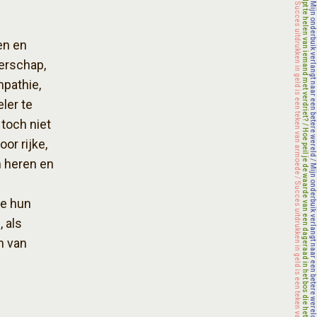
en en
derschap,
mpathie,
ler te
toch niet
or rijke,
 heren en
ie hun
 als
n van