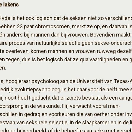
e lakens
yde is het ook logisch dat de seksen niet zo verschillend
ebben 23 paar chromosomen, merkt ze op, en daarvan is
én anders bij mannen dan bij vrouwen. Bovendien maakt
aire proces van natuurlijke selectie geen sekse-ondersch
m te overleven, komen mannen en vrouwen ruwweg dezel
en tegen, dus is het logisch dat ze qua vaardigheden en 
ken.
s, hoogleraar psycholoog aan de Universiteit van Texas-
oedrijk evolutiepsycholoog, is het daar voor de helft mee 
hij nooit heeft gedacht dat er zoiets bestaat als een aan
orsprong in de wiskunde. Hij verwacht vooral man-
chillen in gedrag en voorkeuren die van oerher onder in
staan van seksuele selectie: in de slaapkamer en in de l
orkeur, bijvoorbeeld, of de behoefte aan seks met versch