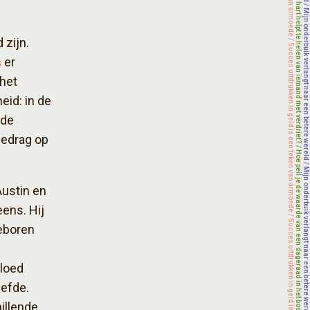
 zijn.
 er
 het
eid: in de
fde
gedrag op
Austin en
eens. Hij
geboren
vloed
iefde.
illende