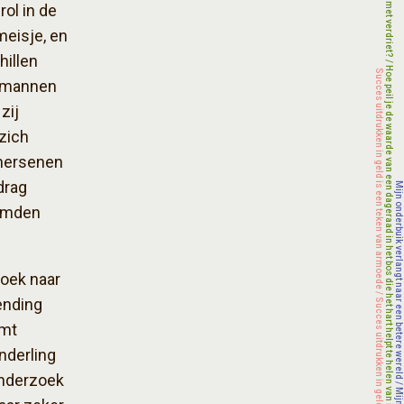
ol in de
meisje, en
hillen
n mannen
zij
zich
 hersenen
drag
oemden
zoek naar
ending
omt
nderling
 onderzoek