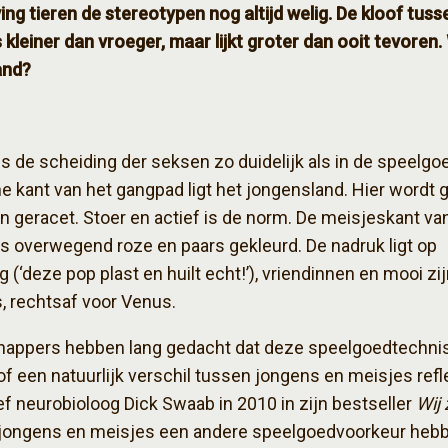
ng tieren de stereotypen nog altijd welig. De kloof tus
s kleiner dan vroeger, maar lijkt groter dan ooit tevoren. 
and?
s de scheiding der seksen zo duidelijk als in de speelgo
e kant van het gangpad ligt het jongensland. Hier wordt 
n geracet. Stoer en actief is de norm. De meisjeskant va
s overwegend roze en paars gekleurd. De nadruk ligt op
 (‘deze pop plast en huilt echt!’), vriendinnen en mooi zij
, rechtsaf voor Venus.
appers hebben lang gedacht dat deze speelgoedtechni
f een natuurlijk verschil tussen jongens en meisjes refl
f neurobioloog Dick Swaab in 2010 in zijn bestseller
Wij 
 jongens en meisjes een andere speelgoedvoorkeur heb