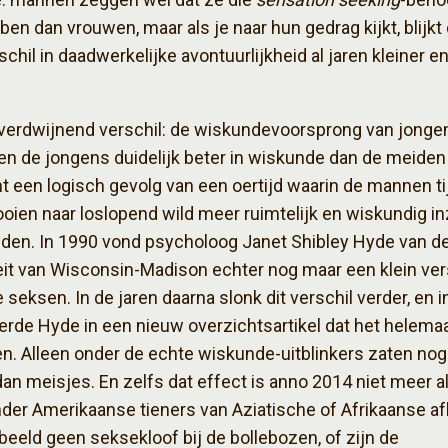
en dan vrouwen, maar als je naar hun gedrag kijkt, blijkt 
chil in daadwerkelijke avontuurlijkheid al jaren kleiner en
verdwijnend verschil: de wiskundevoorsprong van jongen
n de jongens duidelijk beter in wiskunde dan de meiden
 een logisch gevolg van een oertijd waarin de mannen ti
oien naar loslopend wild meer ruimtelijk en wiskundig in
den. In 1990 vond psycholoog Janet Shibley Hyde van d
eit van Wisconsin-Madison echter nog maar een klein ver
 seksen. In de jaren daarna slonk dit verschil verder, en 
rde Hyde in een nieuw overzichtsartikel dat het helema
. Alleen onder de echte wiskunde-uitblinkers zaten no
an meisjes. En zelfs dat effect is anno 2014 niet meer
nder Amerikaanse tieners van Aziatische of Afrikaanse a
rbeeld geen seksekloof bij de bollebozen, of zijn de