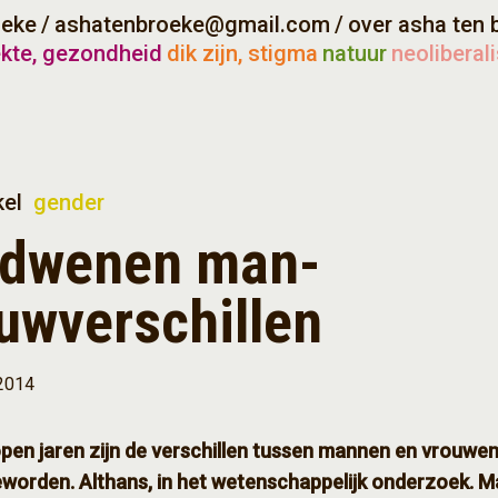
oeke
/
ashatenbroeke@gmail.com
/
over asha ten 
ekte, gezondheid
dik zijn, stigma
natuur
neoliberal
kel
gender
rdwenen man-
uwverschillen
 2014
pen jaren zijn de verschillen tussen mannen en vrouwe
eworden. Althans, in het wetenschappelijk onderzoek. M