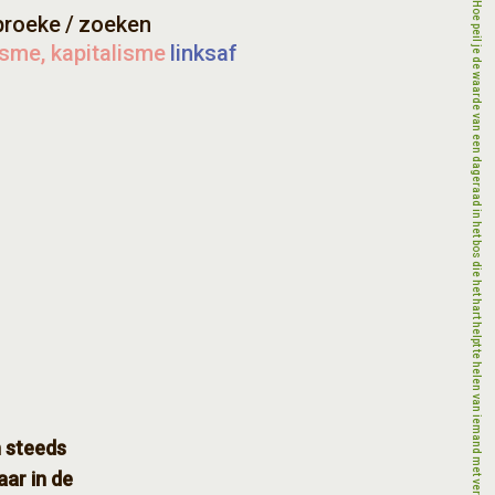
broeke
/
zoeken
isme, kapitalisme
linksaf
n steeds
aar in de