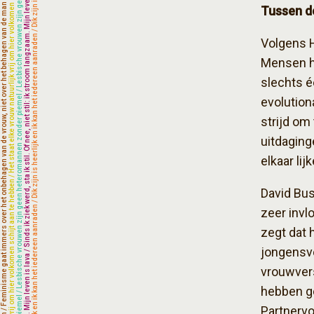
Tussen d
Volgens H
Mensen h
slechts é
evolution
strijd o
uitdaging
elkaar lij
David Bus
zeer invl
zegt dat 
jongensvo
vrouwvers
hebben ge
Partnervo