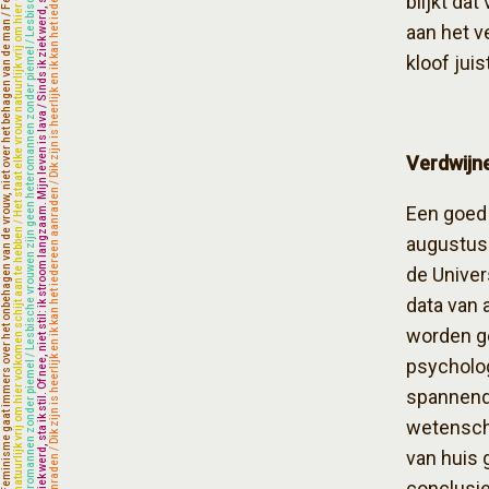
blijkt da
aan het v
kloof juist
Verdwijne
Een goed 
augustus 
de Univer
data van 
worden g
psychol
spannend
wetenscha
van huis 
conclusi