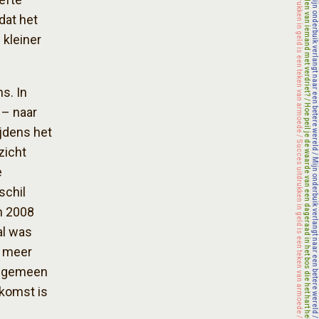
dat het
 kleiner
s. In
 – naar
jdens het
zicht
e
schil
in 2008
al was
g meer
 algemeen
fkomst is