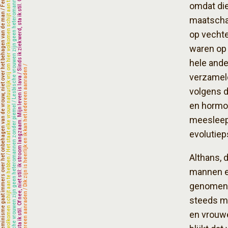
omdat die
maatschap
op vechte
waren op 
hele ande
verzameld
volgens d
en hormon
meesleep
evolutiep
Althans, 
mannen e
genomen. 
steeds me
en vrouwe