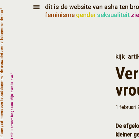
dit is de website van asha ten br
feminisme
gender
seksualiteit
zi
kijk
arti
Ve
vro
1 februari
De afgelo
kleiner g