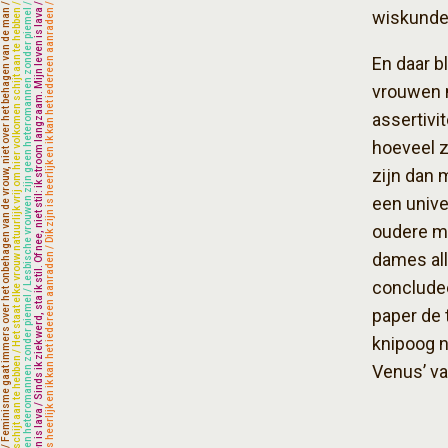
wiskunde
En daar b
vrouwen m
assertivi
hoeveel z
zijn dan 
een unive
oudere m
dames all
concludee
paper de 
knipoog 
Venus’ va