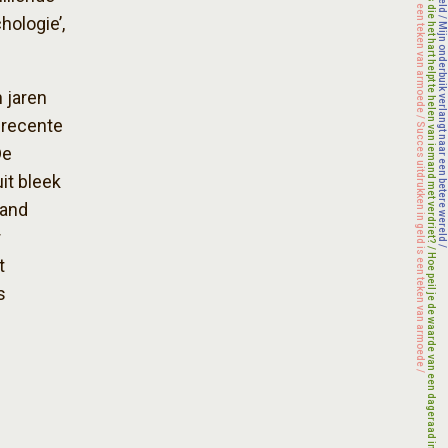
hologie’,
 jaren
 recente
De
it bleek
mand
r
t
s