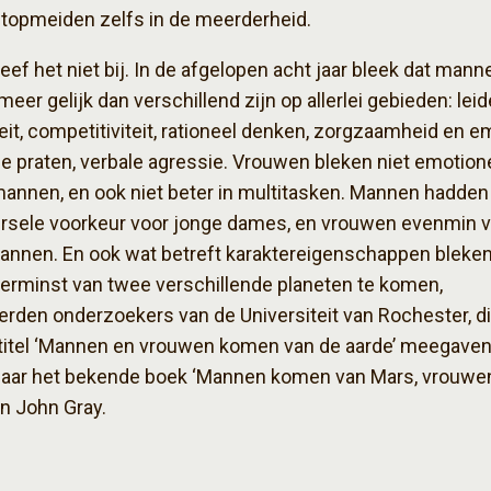
topmeiden zelfs in de meerderheid.
leef het niet bij. In de afgelopen acht jaar bleek dat mann
eer gelijk dan verschillend zijn op allerlei gebieden: lei
teit, competitiviteit, rationeel denken, zorgzaamheid en e
e praten, verbale agressie. Vrouwen bleken niet emotione
mannen, en ook niet beter in multitasken. Mannen hadden 
rsele voorkeur voor jonge dames, en vrouwen evenmin vo
annen. En ook wat betreft karaktereigenschappen bleken
erminst van twee verschillende planeten te komen,
rden onderzoekers van de Universiteit van Rochester, d
titel ‘Mannen en vrouwen komen van de aarde’ meegaven,
naar het bekende boek ‘Mannen komen van Mars, vrouwe
n John Gray.