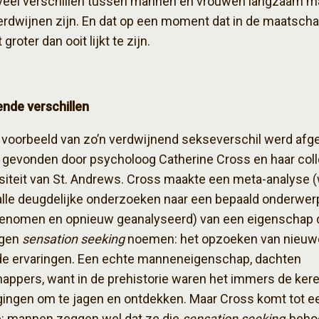
t veel verschillen tussen mannen en vrouwen langzaam m
erdwijnen zijn. En dat op een moment dat in de maatscha
 groter dan ooit lijkt te zijn.
nde verschillen
voorbeeld van zo’n verdwijnend sekseverschil werd afg
gevonden door psycholoog Catherine Cross en haar coll
siteit van St. Andrews. Cross maakte een meta-analyse (
alle deugdelijke onderzoeken naar een bepaald onderwe
enomen en opnieuw geanalyseerd) van een eigenschap 
ogen
sensation seeking
noemen: het opzoeken van nieuw
e ervaringen. Een echte manneneigenschap, dachten
ppers, want in de prehistorie waren het immers de kerel
gingen om te jagen en ontdekken. Maar Cross komt tot e
e: mannen zeggen wel dat ze die
sensation seeking
-beho