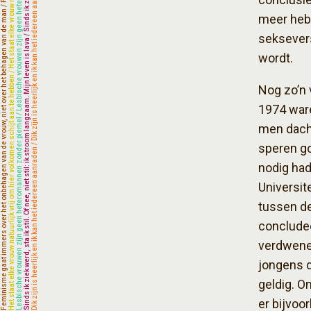
meer hebb
seksevers
wordt.
Nog zo’n 
1974 ware
men dacht
speren go
nodig had
Universit
tussen de
concludee
verdwenen
jongens d
geldig. O
er bijvoo