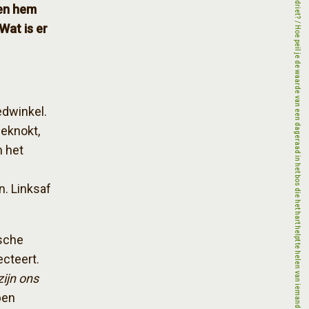
sen hem
Wat is er
edwinkel.
geknokt,
n het
n. Linksaf
sche
ecteert.
zijn ons
ben